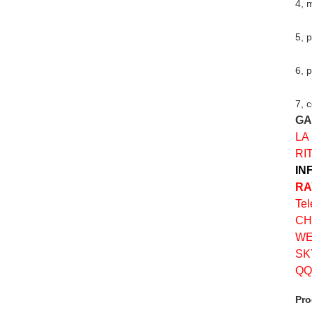
4, 
5, 
6, 
7, 
GA
LA
RI
IN
RA
Tel
CH
WE
SK
QQ
Pro