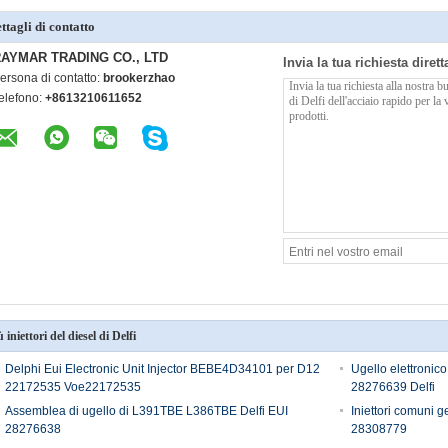
ttagli di contatto
AYMAR TRADING CO., LTD
Invia la tua richiesta diret
ersona di contatto:
brookerzhao
elefono:
+8613210611652
ù iniettori del diesel di Delfi
Delphi Eui Electronic Unit Injector BEBE4D34101 per D12
Ugello elettronico
22172535 Voe22172535
28276639 Delfi
Assemblea di ugello di L391TBE L386TBE Delfi EUI
Iniettori comuni ge
28276638
28308779