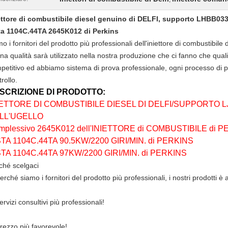
ettore di combustibile diesel genuino di DELFI, supporto LHBB033
ta 1104C.44TA 2645K012 di Perkins
o i fornitori del prodotto più professionali dell'iniettore di combustibile
na qualità sarà utilizzato nella nostra produzione che ci fanno che quali
petitivo ed abbiamo sistema di prova professionale, ogni processo di p
rollo.
SCRIZIONE DI PRODOTTO:
IETTORE DI COMBUSTIBILE DIESEL DI DELFI/SUPPORTO L
LL'UGELLO
mplessivo 2645K012 dell'INIETTORE di COMBUSTIBILE di 
STA 1104C.44TA 90.5KW/2200 GIRI/MIN. di PERKINS
STA 1104C.44TA 97KW/2200 GIRI/MIN. di PERKINS
ché scelgaci
erché siamo i fornitori del prodotto più professionali, i nostri prodotti è 
ervizi consultivi più professionali!
prezzo più favorevole!