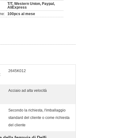
T/T, Western Union, Paypal,
AliExpress
ne:
100pcs al mese
2645K012
:
Acciaio ad alta velocità
Secondo la richiesta, l'imballaggio
standard del cliente o come richiesta
del cliente
 della ferrovia di Delfi