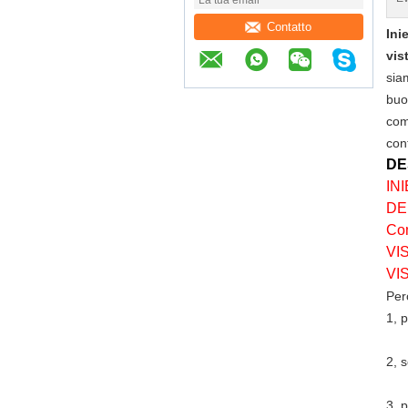
Contatto
Ini
vis
siam
buo
com
cont
DE
IN
DE
Co
VI
VI
Per
1, p
2, s
3, 