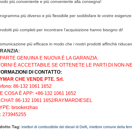
modo più conveniente e più conveniente alla consegna!
programma più diverso e più flessibile per soddisfare le vostre esigenze
prodotti più completi per incontrare l'acquisizione hanno bisogno di!
comunicazione più efficace in modo che i nostri prodotti affinchè riducano
RANZIA:
 PARTE GENUINA E NUOVA È LA GARANZIA.
TORNI È ACCETTABILE SE OTTENETE LE PARTI DI NON-N
FORMAZIONI DI CONTATTO:
YMAR CHE VENDE PTE. Srl.
efono: 86-132 1061 1652
E COSA È APP: +86-132 1061 1652
CHAT: 86-132 1061 1652/RAYMARDIESEL
YPE: brookerzhao
: 273945255
,
dotto Tag:
iniettori di combustibile del diesel di Delfi
iniettore comune della ferro