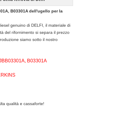
01A, B03301A dell'ugello per la
 diesel genuino di DELFI,
il materiale di
tà del rifornimento si separa il prezzo
roduzione siamo sotto il nostro
JBB03301A, B03301A
PERKINS
alta qualità e cassaforte!