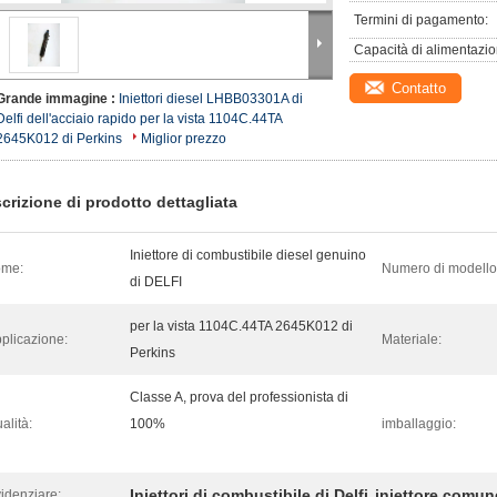
Termini di pagamento:
Capacità di alimentazio
Contatto
Grande immagine :
Iniettori diesel LHBB03301A di
Delfi dell'acciaio rapido per la vista 1104C.44TA
2645K012 di Perkins
Miglior prezzo
crizione di prodotto dettagliata
Iniettore di combustibile diesel genuino
ome:
Numero di modello
di DELFI
per la vista 1104C.44TA 2645K012 di
plicazione:
Materiale:
Perkins
Classe A, prova del professionista di
alità:
100%
imballaggio:
Iniettori di combustibile di Delfi
iniettore comune
idenziare:
,