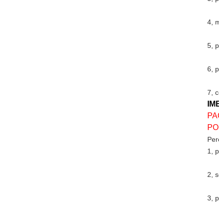
4, 
5, 
6, 
7, 
IM
PA
PO
Per
1, p
2, s
3, 