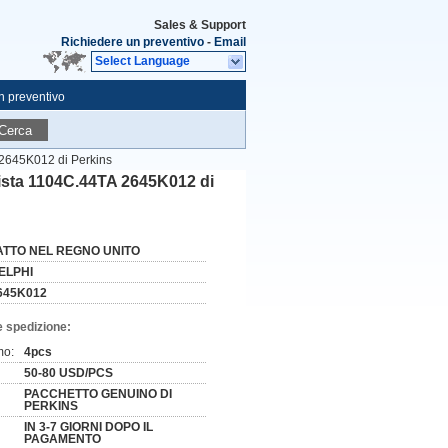
Sales & Support
Richiedere un preventivo
-
Email
Select Language
n preventivo
Cerca
A 2645K012 di Perkins
 vista 1104C.44TA 2645K012 di
ATTO NEL REGNO UNITO
ELPHI
645K012
e spedizione:
mo:
4pcs
50-80 USD/PCS
PACCHETTO GENUINO DI
PERKINS
IN 3-7 GIORNI DOPO IL
PAGAMENTO