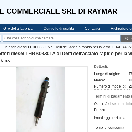
E COMMERCIALE SRL DI RAYMAR
Giro della fabbrica
Controllo di qualità
Contattici
Richiedere u
i
Iniettori diesel LHBB03301A di Delfi dell'acciaio rapido per la vista 1104C.44T
ettori diesel LHBB03301A di Delfi dell'acciaio rapido per la
rkins
Dettagli:
Luogo di origine:
F
Marca:
D
Numero di modello:
2
Termini di pagamento 
Quantità di ordine mini
Prezzo:
Imballaggi particolari:
Tempi di consegna: