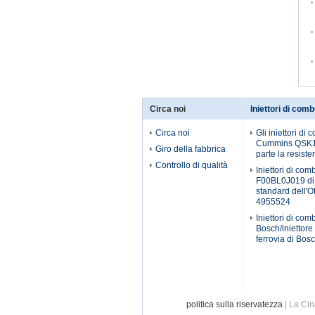
Circa noi
Iniettori di comb
Circa noi
Gli iniettori di
Cummins QSK1
Giro della fabbrica
parte la resist
Controllo di qualità
Iniettori di com
F00BL0J019 di
standard dell
4955524
Iniettori di com
Bosch/inietto
ferrovia di Bos
politica sulla riservatezza
| La Cin