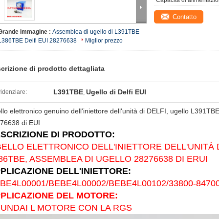
Capacità di alimentazio
Contatto
Grande immagine :
Assemblea di ugello di L391TBE
L386TBE Delfi EUI 28276638
Miglior prezzo
crizione di prodotto dettagliata
L391TBE
Ugello di Delfi EUI
idenziare:
,
llo elettronico genuino dell'iniettore dell'unità di DELFI, ugello L391T
76638 di EUI
SCRIZIONE DI PRODOTTO:
ELLO ELETTRONICO DELL'INIETTORE DELL'UNITÀ D
86TBE, ASSEMBLEA DI UGELLO 28276638 DI ERUI
PLICAZIONE DELL'INIETTORE:
BE4L00001/BEBE4L00002/BEBE4L00102/33800-8470
PLICAZIONE DEL MOTORE:
UNDAI L MOTORE CON LA RGS