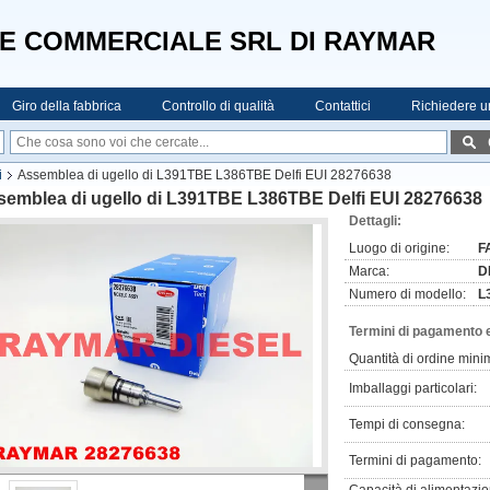
E COMMERCIALE SRL DI RAYMAR
Giro della fabbrica
Controllo di qualità
Contattici
Richiedere u
i
Assemblea di ugello di L391TBE L386TBE Delfi EUI 28276638
semblea di ugello di L391TBE L386TBE Delfi EUI 28276638
Dettagli:
Luogo di origine:
F
Marca:
D
Numero di modello:
L
Termini di pagamento 
Quantità di ordine mini
Imballaggi particolari:
Tempi di consegna:
Termini di pagamento: