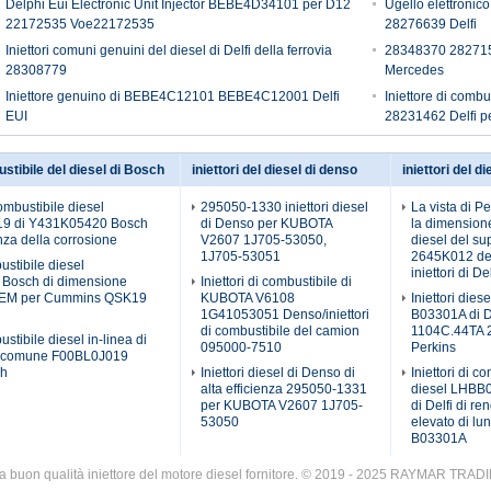
Delphi Eui Electronic Unit Injector BEBE4D34101 per D12
Ugello elettronico
22172535 Voe22172535
28276639 Delfi
Iniettori comuni genuini del diesel di Delfi della ferrovia
28348370 28271551 
28308779
Mercedes
Iniettore genuino di BEBE4C12101 BEBE4C12001 Delfi
Iniettore di combu
EUI
28231462 Delfi p
ustibile del diesel di Bosch
iniettori del diesel di denso
iniettori del di
 combustibile diesel
295050-1330 iniettori diesel
La vista di P
9 di Y431K05420 Bosch
di Denso per KUBOTA
la dimension
enza della corrosione
V2607 1J705-53050,
diesel del su
1J705-53051
2645K012 dell
bustibile diesel
iniettori di Del
 Bosch di dimensione
Iniettori di combustibile di
'OEM per Cummins QSK19
KUBOTA V6108
Iniettori dies
1G41053051 Denso/iniettori
B03301A di De
di combustibile del camion
1104C.44TA 
bustibile diesel in-linea di
095000-7510
Perkins
re comune F00BL0J019
ch
Iniettori diesel di Denso di
Iniettori di c
alta efficienza 295050-1331
diesel LHBB0
per KUBOTA V2607 1J705-
di Delfi di r
53050
elevato di lun
B03301A
a buon qualità iniettore del motore diesel fornitore. © 2019 - 2025 RAYMAR TRADI