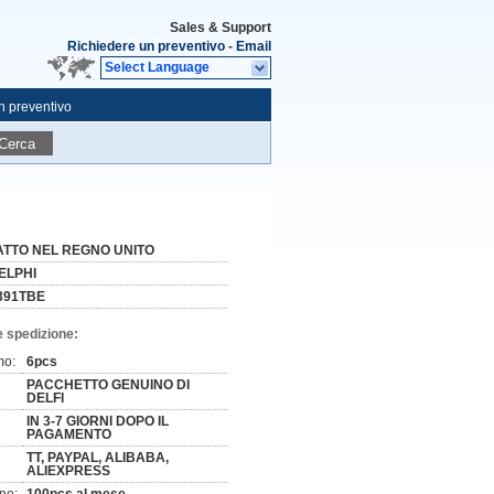
Sales & Support
Richiedere un preventivo
-
Email
Select Language
n preventivo
Cerca
ATTO NEL REGNO UNITO
ELPHI
391TBE
e spedizione:
mo:
6pcs
PACCHETTO GENUINO DI
DELFI
IN 3-7 GIORNI DOPO IL
PAGAMENTO
TT, PAYPAL, ALIBABA,
ALIEXPRESS