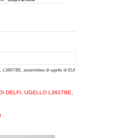
ne:
100pcs al mese
BE, L386TBE, assemblea di ugello di EUI
I DELFI, UGELLO L391TBE,
0