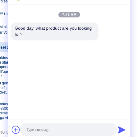
 diesel dell'iniettore dell'unità L393TBE
iniettore diesel di Delfi per il benz di
7:51 AM
stibile comune della ferrovia di
Good day, what product are you looking 
er Volkswagen
for?
esel di Delfi
Contattici
erkins ha usato
Contattici
e standard
Richieda una
pporto
citazione
'ugello degli
fi
E-Mail
el genuini
Sitemap
lfi per la vista
Sito mobile
2645K012 di
ombustibile
3301A, portata
endimento
ga vita di
NG CO., LTD. All Rights Reserved.