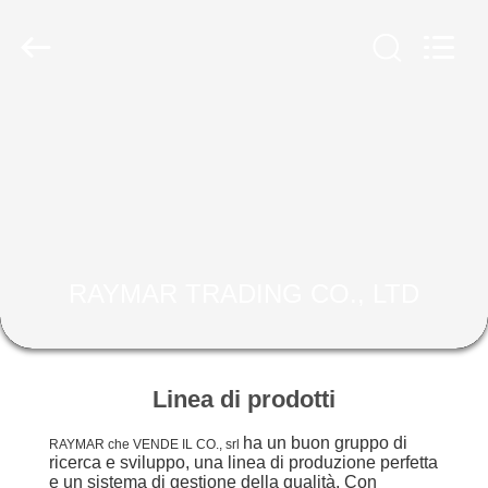
2025
RAYMAR
TRADING
CO.,
LTD.
All
Rights
Reserved.
CASA
PRODOTTI
CIRCA
NOI
RAYMAR TRADING CO., LTD
GIRO
DELLA
Linea di prodotti
FABBRICA
ha un buon gruppo di
RAYMAR che VENDE IL CO., srl
ricerca e sviluppo, una linea di produzione perfetta
e un sistema di gestione della qualità. Con