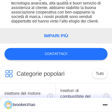
CONTROLLO
tecnologia avanzata, alta qualità e buon servizio di
assistenza al cliente, abbiamo stabilito la buona
DI
associazione cooperativa con ben-sappiamo la
QUALITÀ
società di marca, i nostri prodotti sono venduti
dappertutto ed hanno vinto l'alto elogio dei clienti.
CONTATTICI
IMPARI PIÙ
RICHIEDA
CONTATTACI!
UNA
CITAZIONE
Categorie popolari
Tutti
MAPPA
DEL
Iniettori di
iniettore del motore
combustibile del
SITO
diesel
diesel di Bosch
brookerzhao