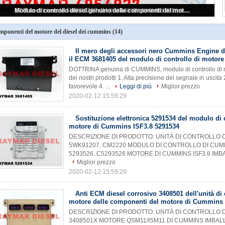
ECM continentale 5WK91207 del modulo di controllo del motore diesel per Cummins ISF3.8 5291534, 5293526
Modulo di controllo diesel genuino delle componenti del motore/Cummins Engine di Cummins CM2220
Iniettore di combustibile diesel di CUMMINS XPI 4954927 per il motore QSL8.3
Iniettore di combustibile diesel di CUMMINS XPI 4327072 per il motore ISL9.5
Modulo di controllo di motore del ECM 4993120 P4993120 Cummins ISX15
mponenti del motore del diesel dei cummins
(14)
Il mero degli accessori nero Cummins Engine di
il ECM 3681405 del modulo di controllo di motore
DOTTRINA genuina di CUMMINS, modulo di controllo di m
dei nostri prodotti 1. Alta precisione del segnale in uscit
favorevole 4. ...
Leggi di più
Miglior prezzo
2020-02-12 15:59:29
Sostituzione elettronica 5291534 del modulo di 
motore di Cummins ISF3.8 5291534
DESCRIZIONE DI PRODOTTO: UNITÀ DI CONTROLLO
5WK91207, CM2220 MODULO DI CONTROLLO DI CUMM
5293526, C5293526 MOTORE DI CUMMINS ISF3.8 IMBA
Miglior prezzo
2020-02-12 15:59:29
Anti ECM diesel corrosivo 3408501 dell'unità di 
motore delle componenti del motore di Cummins
DESCRIZIONE DI PRODOTTO: UNITÀ DI CONTROLLO D
3408501X MOTORE QSM11/ISM11 DI CUMMINS IMBA