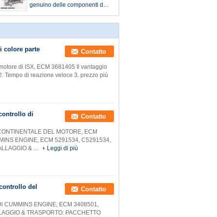
genuino delle componenti del
motore/Cummins Engine di
Cummins CM2220
 colore parte
Contatto
otore di ISX, ECM 3681405 Il vantaggio
a 2. Tempo di reazione veloce 3. prezzo più
controllo di
Contatto
 CONTINENTALE DEL MOTORE, ECM
INS ENGINE, ECM 5291534, C5291534,
LLAGGIO & ...
Leggi di più
controllo del
Contatto
i CUMMINS ENGINE, ECM 3408501,
LLAGGIO & TRASPORTO: PACCHETTO