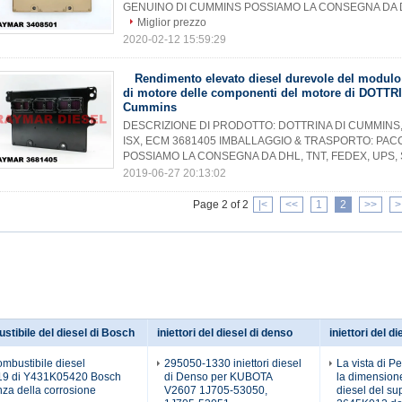
GENUINO DI CUMMINS POSSIAMO LA CONSEGNA DA DHL
Miglior prezzo
2020-02-12 15:59:29
Rendimento elevato diesel durevole del modulo 
di motore delle componenti del motore di DOTTR
Cummins
DESCRIZIONE DI PRODOTTO: DOTTRINA DI CUMMINS
ISX, ECM 3681405 IMBALLAGGIO & TRASPORTO: PA
POSSIAMO LA CONSEGNA DA DHL, TNT, FEDEX, UPS, S
2019-06-27 20:13:02
Page 2 of 2
|<
<<
1
2
>>
>
ustibile del diesel di Bosch
iniettori del diesel di denso
iniettori del di
 combustibile diesel
295050-1330 iniettori diesel
La vista di P
9 di Y431K05420 Bosch
di Denso per KUBOTA
la dimension
enza della corrosione
V2607 1J705-53050,
diesel del su