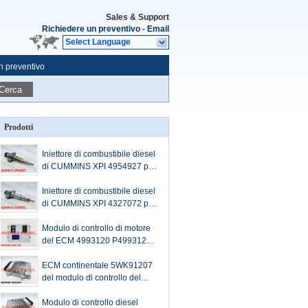
Sales & Support
Richiedere un preventivo
-
Email
Select Language
n preventivo
Cerca
Prodotti
Iniettore di combustibile diesel
di CUMMINS XPI 4954927 per
il motore QSL8.3
Iniettore di combustibile diesel
di CUMMINS XPI 4327072 per
il motore ISL9.5
Modulo di controllo di motore
del ECM 4993120 P4993120
Cummins ISX15
ECM continentale 5WK91207
del modulo di controllo del
motore diesel per Cummins
ISF3.8 5291534, 5293526
Modulo di controllo diesel