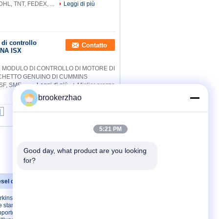
, TNT, FEDEX, ...
Leggi di più
di controllo
Contatto
INA ISX
, MODULO DI CONTROLLO DI MOTORE DI
CCHETTO GENUINO DI CUMMINS
F, SME ...
Leggi di più
Miglior prezzo
brookerzhao
|
5:21 PM
Good day, what product are you looking 
for?
esel di Delfi
Contattici
erkins ha usato
Contattici
e standard
Richieda una
pporto
citazione