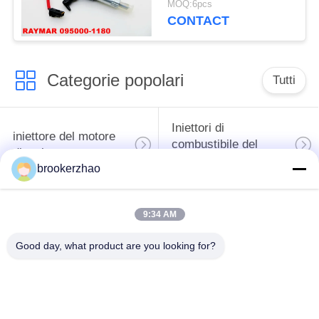
MOQ:6pcs
CONTACT
Categorie popolari
Tutti
Iniettori di
iniettore del motore
combustibile del
diesel
diesel di Bosch
brookerzhao
pompa del carburante
iniettori del diesel di
9:34 AM
di combustibile diesel
denso
del bosch
Good day, what product are you looking for?
Pompa del
carburante di
Parti del diesel di
combustibile diesel di
Denso