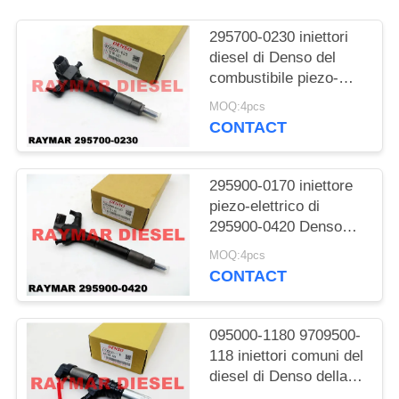
PRIVACY
POLICY
295700-0230 iniettori
diesel di Denso del
combustibile piezo-
elettrico per Subaru
MOQ:4pcs
EE20Z
CONTACT
295900-0170 iniettore
piezo-elettrico di
295900-0420 Denso
per Toyota
MOQ:4pcs
CONTACT
095000-1180 9709500-
118 iniettori comuni del
diesel di Denso della
ferrovia