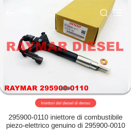
2025
RAYMAR
TRADING
CO.,
LTD.
All
Rights
Reserved.
CASA
PRODOTTI
CIRCA
NOI
GIRO
DELLA
Iniettori del diesel di denso
FABBRICA
295900-0110 iniettore di combustibile
piezo-elettrico genuino di 295900-0010