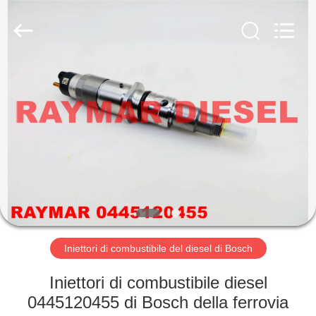
2025
RAYMAR
TRADING
CO.,
LTD.
All
Rights
Reserved.
CASA
PRODOTTI
CIRCA
NOI
GIRO
DELLA
Iniettori di combustibile del diesel di Bosch
FABBRICA
Iniettori di combustibile diesel
0445120455 di Bosch della ferrovia