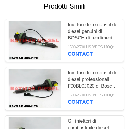
PRIVACY
Prodotti Simili
POLICY
Iniettori di combustibile
diesel genuini di
BOSCH di rendimento
elevato, iniettori diesel
1500-2500 USD/PCS MOQ:1pcs
F00BL0J019 di Bosch
CONTACT
Cummins
Iniettori di combustibile
diesel professionali
F00BL0J020 di Bosch
per Cummins QSK19
1500-2500 USD/PCS MOQ:1pcs
4964170, 4955524
CONTACT
Gli iniettori di
combustibile diesel