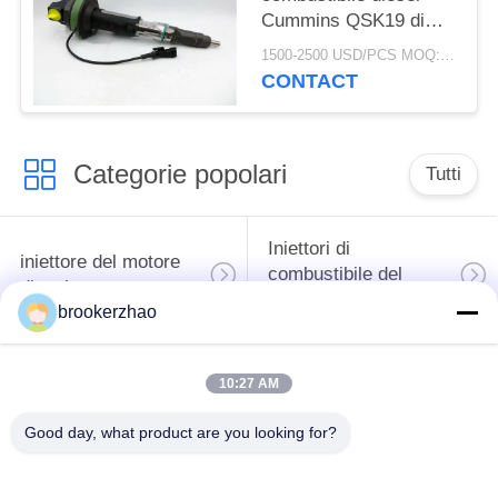
Cummins QSK19 di
Y431K05420 Bosch
1500-2500 USD/PCS MOQ:1pcs
parte la resistenza
CONTACT
della corrosione
Categorie popolari
Tutti
Iniettori di
iniettore del motore
combustibile del
diesel
diesel di Bosch
brookerzhao
pompa del carburante
iniettori del diesel di
10:27 AM
di combustibile diesel
denso
del bosch
Good day, what product are you looking for?
Pompa del