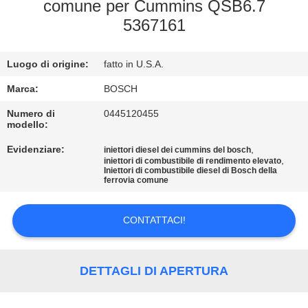
CONTROLLO
comune per Cummins QSB6.7
5367161
DI
QUALITÀ
Luogo di origine:
fatto in U.S.A.
CONTATTICI
Marca:
BOSCH
Numero di
0445120455
modello:
RICHIEDA
Evidenziare:
,
iniettori diesel dei cummins del bosch
UNA
,
iniettori di combustibile di rendimento elevato
Iniettori di combustibile diesel di Bosch della
CITAZIONE
ferrovia comune
CONTATTACI!
MAPPA
DEL
SITO
DETTAGLI DI APERTURA