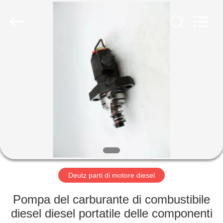
2025
RAYMAR
TRADING
CO.,
LTD.
All
Rights
Reserved.
CASA
PRODOTTI
CIRCA
NOI
GIRO
DELLA
Deutz parti di motore diesel
FABBRICA
Pompa del carburante di combustibile
diesel diesel portatile delle componenti