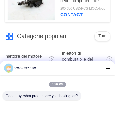
delle componenti del
motore di Deutz del
200-300 USD/PCS MOQ:4pcs
bene durevole
CONTACT
01340405 ad alta
resistenza
Categorie popolari
Tutti
Iniettori di
iniettore del motore
combustibile del
diesel
diesel di Bosch
brookerzhao
pompa del carburante
iniettori del diesel di
6:56 PM
di combustibile diesel
denso
del bosch
Good day, what product are you looking for?
Pompa del
carburante di
Parti del diesel di