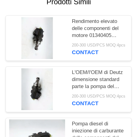
Prodotti Simili
PRIVACY
POLICY
Rendimento elevato
delle componenti del
motore 01340405
diesel compatti di
200-300 USD/PCS MOQ:4pcs
Deutz del motore
CONTACT
BF4M2011
L'OEM/l'OEM di Deutz
dimensione standard
parte la pompa del
carburante di
200-300 USD/PCS MOQ:4pcs
combustibile diesel ad
CONTACT
alta pressione
01340405
Pompa diesel di
iniezione di carburante