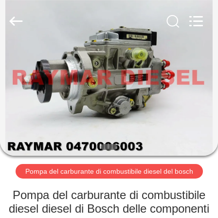
2025
RAYMAR
TRADING
CO.,
LTD.
All
Rights
Reserved.
CASA
PRODOTTI
CIRCA
NOI
GIRO
DELLA
Pompa del carburante di combustibile diesel del bosch
FABBRICA
Pompa del carburante di combustibile
diesel diesel di Bosch delle componenti