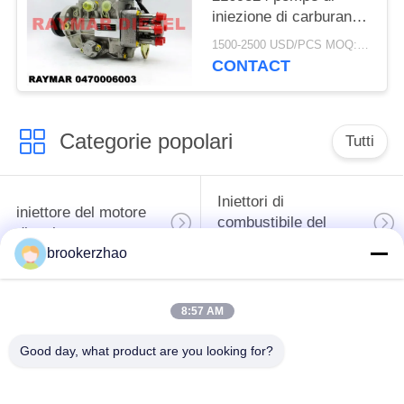
iniezione di carburante
del diesel/pompa
1500-2500 USD/PCS MOQ:1pcs
iniezione di carburante
CONTACT
di Bosch
Categorie popolari
Tutti
Iniettori di
iniettore del motore
combustibile del
diesel
diesel di Bosch
brookerzhao
pompa del carburante
iniettori del diesel di
8:57 AM
di combustibile diesel
denso
del bosch
Good day, what product are you looking for?
Pompa del