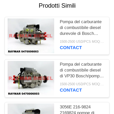
PRIVACY
Prodotti Simili
POLICY
Pompa del carburante
di combustibile diesel
durevole di Bosch
0470006010, pompa di
1500-2500 USD/PCS MOQ:1pcs
iniezione di carburante
CONTACT
di 1106C 2644P501
Perkins
Pompa del carburante
di combustibile diesel
di VP30 Bosch/pompa
ad iniezione diesel di
1500-2500 USD/PCS MOQ:1pcs
Bosch 0470006003 per
CONTACT
il 3056E 216-9824
2169824
3056E 216-9824
2169824 pompe di