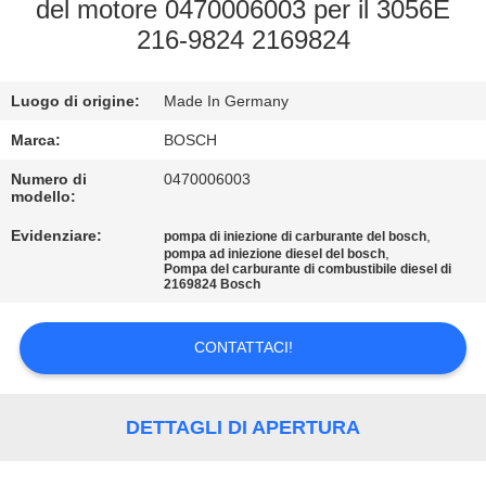
CONTROLLO
del motore 0470006003 per il 3056E
216-9824 2169824
DI
QUALITÀ
Luogo di origine:
Made In Germany
CONTATTICI
Marca:
BOSCH
Numero di
0470006003
modello:
RICHIEDA
Evidenziare:
,
pompa di iniezione di carburante del bosch
UNA
,
pompa ad iniezione diesel del bosch
Pompa del carburante di combustibile diesel di
CITAZIONE
2169824 Bosch
CONTATTACI!
MAPPA
DEL
SITO
DETTAGLI DI APERTURA