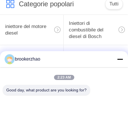
Categorie popolari
Tutti
Iniettori di
iniettore del motore
combustibile del
diesel
diesel di Bosch
pompa del carburante
iniettori del diesel di
brookerzhao
di combustibile diesel
denso
del bosch
2:23 AM
Pompa del
carburante di
Parti del diesel di
Good day, what product are you looking for?
combustibile diesel di
Denso
Denso
Pompa del carburante
iniettori del diesel di
di combustibile diesel