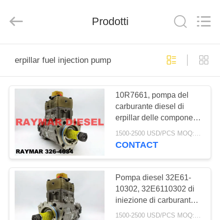
2025
RAYMAR
TRADING
Prodotti
CO.,
LTD.
All
Rights
Reserved.
CASA
erpillar fuel injection pump
PRODOTTI
10R7661, pompa del
carburante diesel di
CIRCA
erpillar delle componenti
NOI
del motore di 32E61-
1500-2500 USD/PCS MOQ:1pcs
10302 erpillar in azione
CONTACT
GIRO
DELLA
Pompa diesel 32E61-
10302, 32E6110302 di
FABBRICA
iniezione di carburante
delle componenti del
1500-2500 USD/PCS MOQ:1pcs