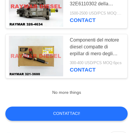
PRIVACY
32E6110302 della
POLICY
pompa di erpillar del
1500-2500 USD/PCS MOQ:1pcs
gatto diesel durevole
CONTACT
delle componenti del
motore
Componenti del motore
diesel compatte di
erpillar di mero degli
accessori degli iniettori
300-400 USD/PCS MOQ:6pcs
di combustibile del
CONTACT
camion 321-3600
No more things
CONTATTACI!