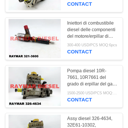
CONTROLLO
motore/erpillar del gatto
CONTACT
portatile
DI
QUALITÀ
Iniettori di combustibile
diesel delle componenti
del motore/erpillar di
CONTATTICI
erpillar di mero degli
300-400 USD/PCS MOQ:6pcs
accessori 321-3600,
CONTACT
RICHIEDA
320-3800
UNA
Pompa diesel 10R-
CITAZIONE
7661, 10R7661 del
grado di erpillar del gatto
diesel ad alto livello
MAPPA
1500-2500 USD/PCS MOQ:1pcs
delle componenti del
CONTACT
DEL
motore
SITO
Assy diesel 326-4634,
32E61-10302,